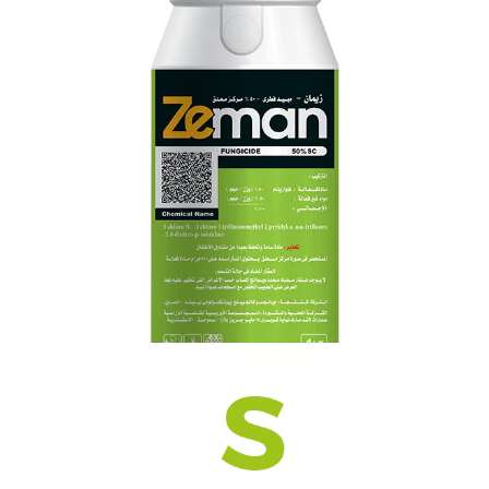
سيمراف