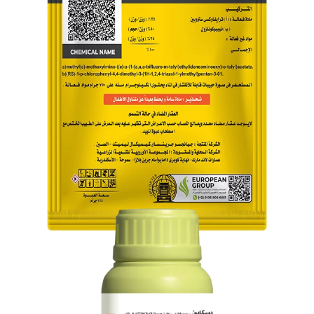
زينمون