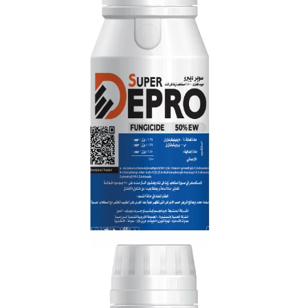
فلوميد