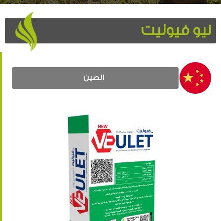
نيو فيوليت
الصين