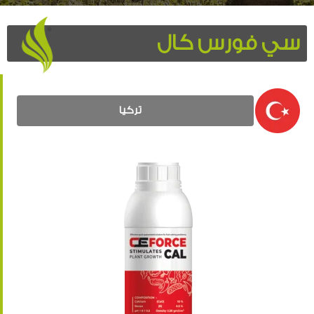
سي فورس كال
تركيا