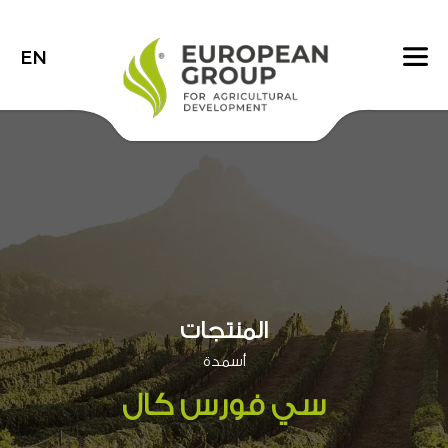
EN
المنتجات
أسمدة
سي فورس كال