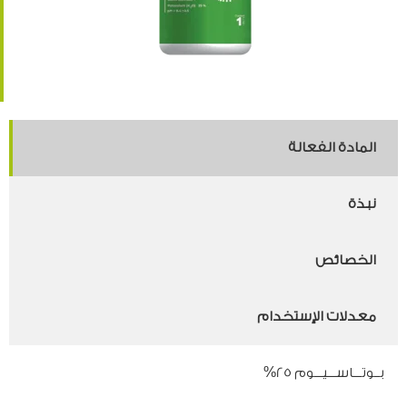
المادة الفعالة
نبذة
الخصائص
معدلات الإستخدام
بــوتـــاســـيـــوم 25%