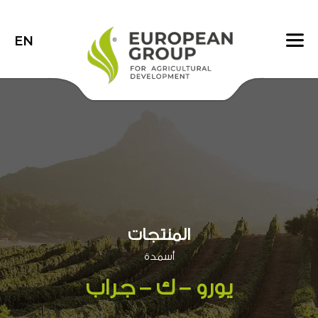
EN
المنتجات
أسمدة
يورو – ك – جراب