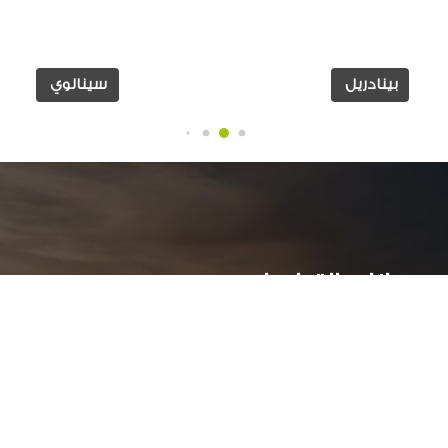
بينادريل
سينالوي
بيانات التواصل:
ر
عمارات جراند بيلدلينج ( أ )- الدور الاول - سموحة جرين بلازا
الأسكندرية, مصر
034244251 002
أوقات العمل: