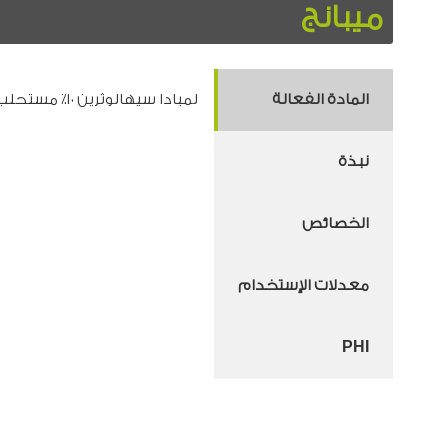
ميبانج
المادة الفعالة
لمبادا سيهالوثرين ١٠٪ مستحلب زيت في ماء.
نبذة
الخصائص
معدلات الإستخدام
PHI