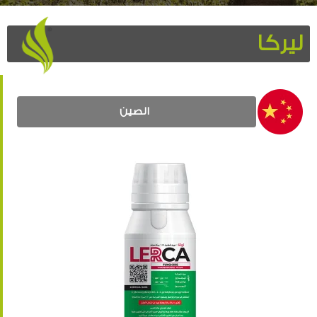
ليركا
الصين