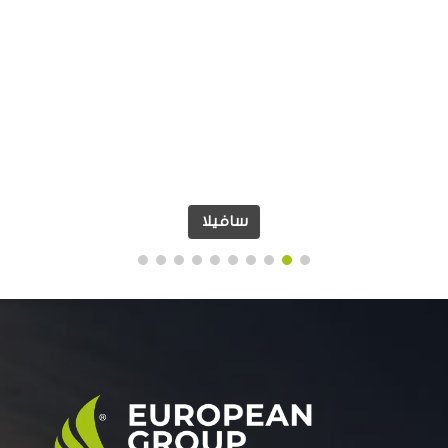
سافيلا