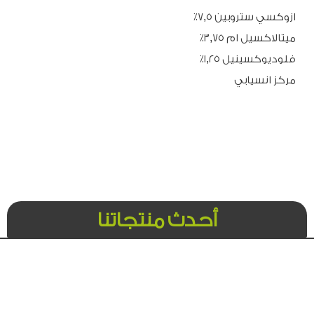
ازوكسي ستروبين ٧,٥٪
ميتالاكسيل ام ٣,٧٥٪
فلوديوكسينيل ١,٢٥٪
مركز انسيابي
أحدث منتجاتنا