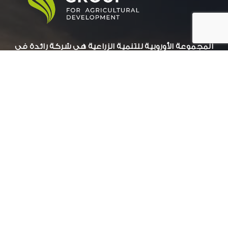
المجموعة الأوروبية للتنمية الزراعية هي شركة رائدة في
مجال التنمية الزراعي.
بيانات التواصل:
عمارات جراند بيلدلينج ( أ )- الدور الاول - سموحة جرين بلازا
الأسكندرية, مصر
034244251 002
أوقات العمل: