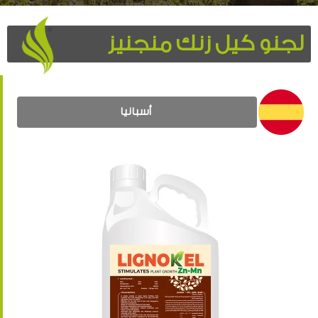
لجنو كيل زنك منجنيز
أسبانيا