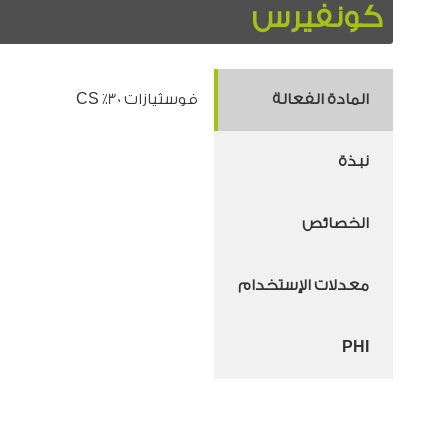
كونفيرس
المادة الفعالة
فوسثيازات 30٪ CS
نبذة
الخصائص
معدلات الإستخدام
PHI