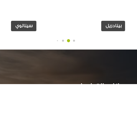
بينادريل
سينالوي
بيانات التواصل:
ر
عمارات جراند بيلدلينج ( أ )- الدور الاول - سموحة جرين بلازا
الأسكندرية, مصر
034244251 002
أوقات العمل: