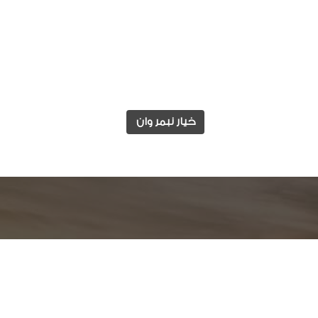
خيار نبمر وان
وابط مفيدة
الوظائف