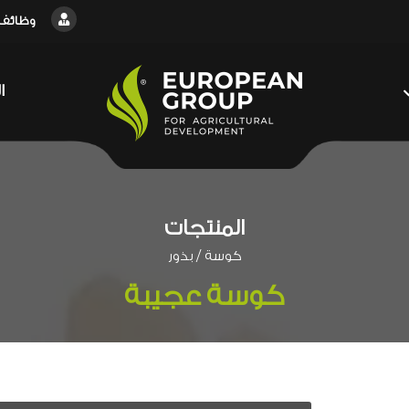
وظائف
ا
المنتجات
/
كوسة
بذور
كوسة عجيبة