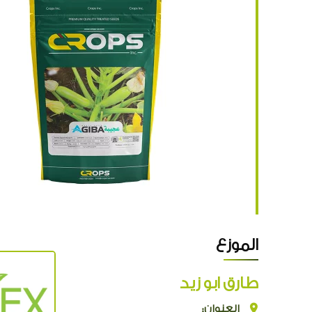
الموزع
طارق ابو زيد
العنوان: