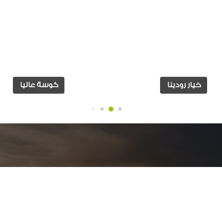
خيار رودينا
كوسة عاليا
بيانات التواصل:
ر
عمارات جراند بيلدلينج ( أ )- الدور الاول - سموحة جرين بلازا