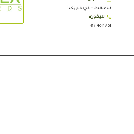
سمسطا-بني سويف
تليفون:
01229512851