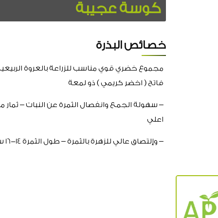
كوسة عجيبة
خصائص البذرة
مجموع خضري قوي مناسب للزراعة بالعروة الربيعية و
فاتح ( اخضر كريمي ) ذو لمعة
– سهولة الجمع وانفصال الثمرة عن النبات – ثمار م
اعلي
– وإلتصاق عالي للزهرة بالثمرة – طول الثمرة 14-16 سم – متوسطة التحمل لفيروس WMV , ZYMV