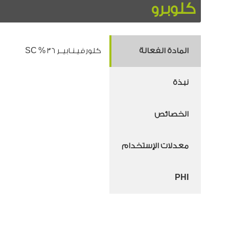
كلوبرو
المادة الفعالة
كلورفيـنـابيــر ٣٦ % SC
نبذة
الخصائص
معدلات الإستخدام
PHI