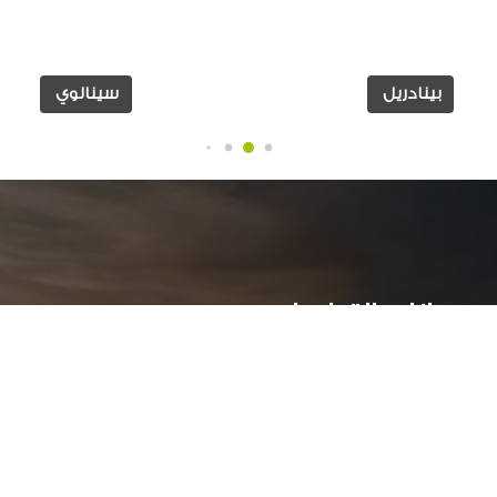
بينادريل
سينالوي
بيانات التواصل:
ر
عمارات جراند بيلدلينج ( أ )- الدور الاول - سموحة جرين بلازا
الأسكندرية, مصر
034244251 002
أوقات العمل: