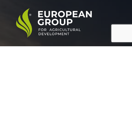
المجموعة الأوروبية للتنمية الزراعية هي شركة رائدة في
مجال التنمية الزراعي.
بيانات التواصل:
عمارات جراند بيلدلينج ( أ )- الدور الاول - سموحة جرين بلازا
الأسكندرية, مصر