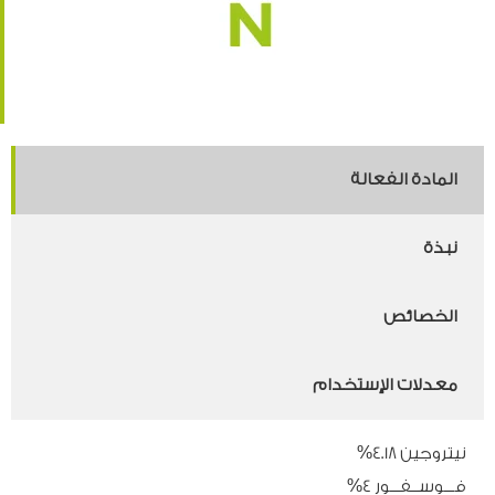
المادة الفعالة
نبذة
الخصائص
معدلات الإستخدام
نيتروجين 4.18%
فـــوســفـــور 4%