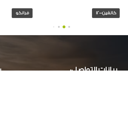
كالفين-12
فرانكو
بيانات التواصل:
ر
عمارات جراند بيلدلينج ( أ )- الدور الاول - سموحة جرين بلازا
الأسكندرية, مصر
034244251 002
أوقات العمل: