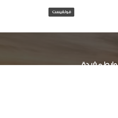
فولفيست
وابط مفيدة
الوظائف