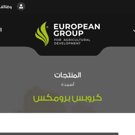
وظائف
ا
المنتجات
أسمدة
كروبس برومكس