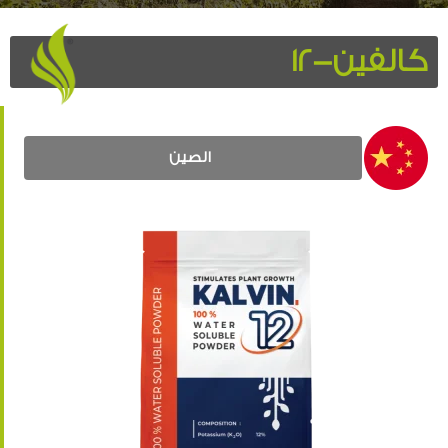
كالفين-12
الصين