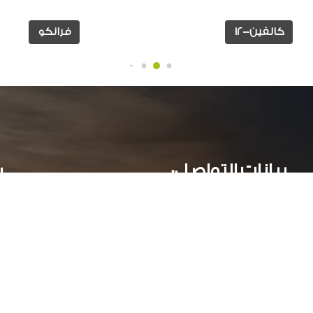
كالفين-12
فرانكو
بيانات التواصل:
ر
عمارات جراند بيلدلينج ( أ )- الدور الاول - سموحة جرين بلازا
الأسكندرية, مصر
034244251 002
أوقات العمل: