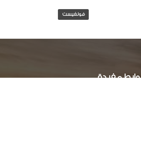
فولفيست
وابط مفيدة
الوظائف