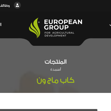
وظائف
ا
المنتجات
أسمدة
كاب ماج ون