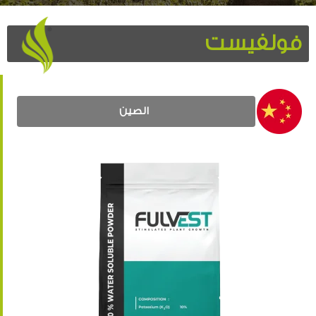
فولفيست
الصين