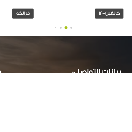
كالفين-12
فرانكو
بيانات التواصل:
ر
عمارات جراند بيلدلينج ( أ )- الدور الاول - سموحة جرين بلازا
الأسكندرية, مصر
034244251 002
أوقات العمل: