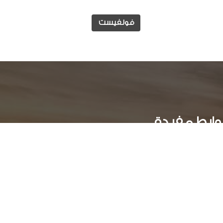
فولفيست
وابط مفيدة
الوظائف