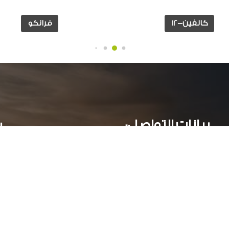
كالفين-12
فرانكو
بيانات التواصل:
ر
عمارات جراند بيلدلينج ( أ )- الدور الاول - سموحة جرين بلازا
الأسكندرية, مصر
034244251 002
أوقات العمل: