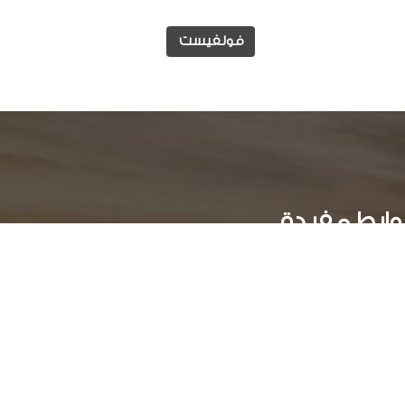
فولفيست
وابط مفيدة
الوظائف