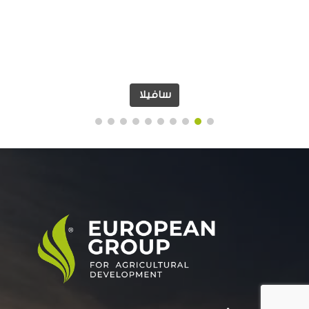
سافيلا