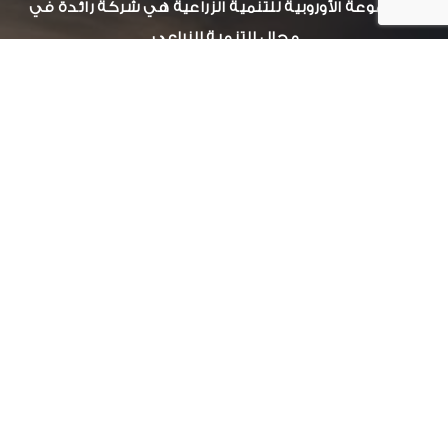
المجموعة الأوروبية للتنمية الزراعية هي شركة رائدة في
مجال التنمية الزراعي.
بيانات التواصل:
عمارات جراند بيلدلينج ( أ )- الدور الاول - سموحة جرين بلازا
الأسكندرية, مصر
034244251 002
أوقات العمل:
من السبت الى الخميس ( 8 ص – 5 م)
الجمعة: أجازة رسمية