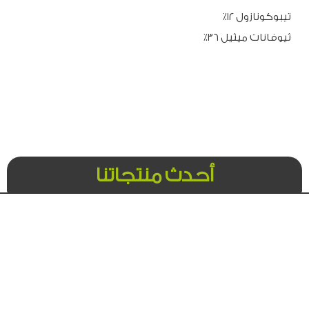
تيبوكونازول ١٢٪
ثيوفانات ميثيل ٣٦٪
أحدث منتجاتنا