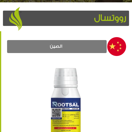
رووتسال
الصين