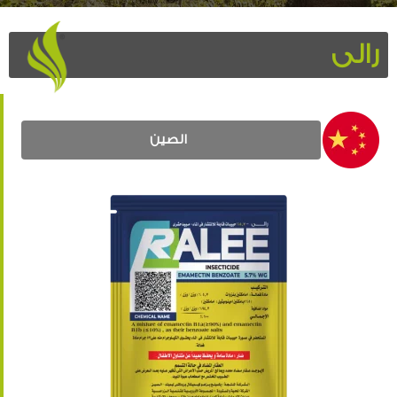
رالى
الصين