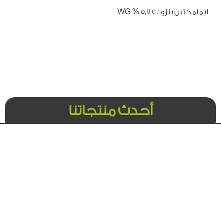
ايمامكتين بنزوات ٥٫٧ % WG
أحدث منتجاتنا