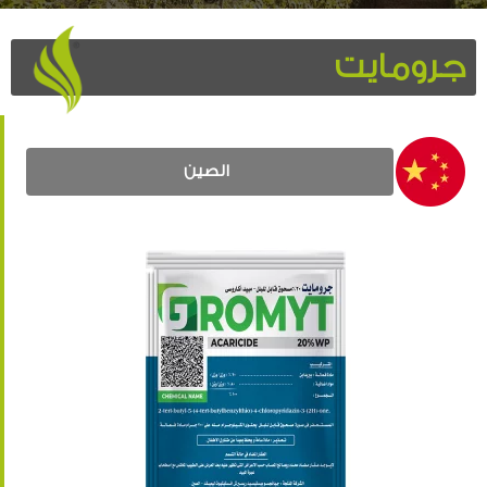
جرومايت
الصين