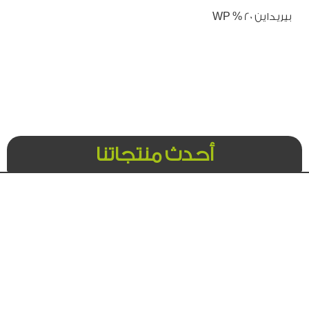
بيريداين 20 % WP
أحدث منتجاتنا