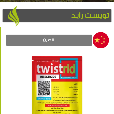
تويست رايد
الصين