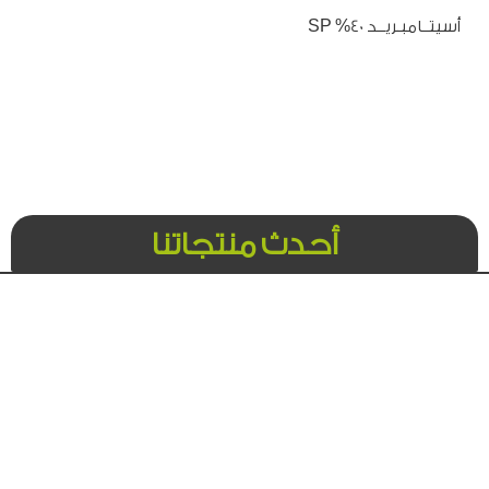
أسيتــامبـريــد 40% SP
أحدث منتجاتنا