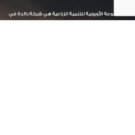
المجموعة الأوروبية للتنمية الزراعية هي شركة رائدة في
مجال التنمية الزراعي.
بيانات التواصل:
عمارات جراند بيلدلينج ( أ )- الدور الاول - سموحة جرين بلازا
الأسكندرية, مصر
034244251 002
أوقات العمل:
من السبت الى الخميس ( 8 ص – 5 م)