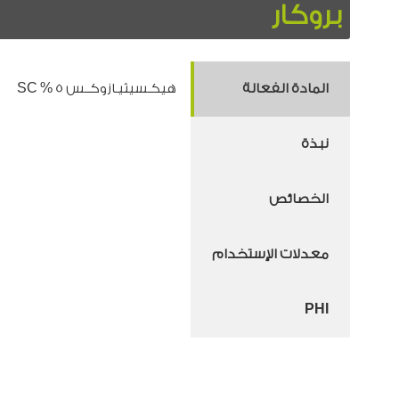
بروكار
المادة الفعالة
هيكـسيثيـازوكــس 5 % SC
نبذة
الخصائص
معدلات الإستخدام
PHI