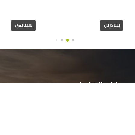
بينادريل
سينالوي
بيانات التواصل:
ر
عمارات جراند بيلدلينج ( أ )- الدور الاول - سموحة جرين بلازا
الأسكندرية, مصر
034244251 002
أوقات العمل: