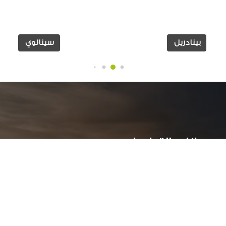
بينادريل
سينالوي
بيانات التواصل:
ر
عمارات جراند بيلدلينج ( أ )- الدور الاول - سموحة جرين بلازا
الأسكندرية, مصر
034244251 002
أوقات العمل: