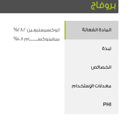
بروفاج
المادة الفعالة
ازوكسيستروبـين 28.2%
ميفينوكســـــــــام 10.8%
نبذة
الخصائص
معدلات الإستخدام
PHI