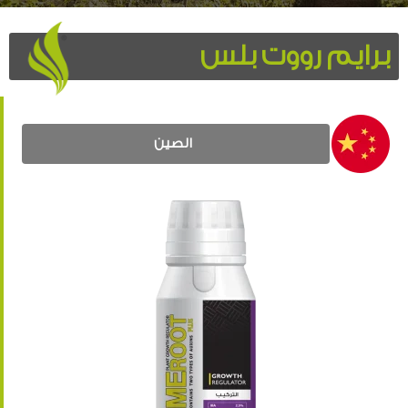
برايم رووت بلس
الصين