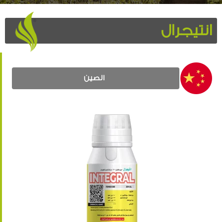
انتيجرال
الصين