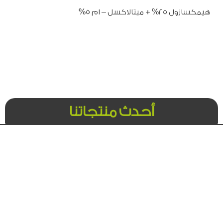
هيمكسازول 25% + ميتالاكسل – ام 5%
أحدث منتجاتنا