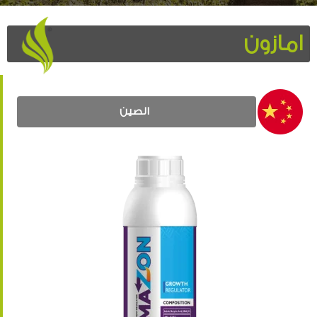
امازون
الصين