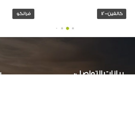
كالفين-12
فرانكو
بيانات التواصل:
ر
عمارات جراند بيلدلينج ( أ )- الدور الاول - سموحة جرين بلازا
الأسكندرية, مصر
034244251 002
أوقات العمل: