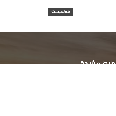
فولفيست
وابط مفيدة
الوظائف