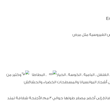
اض الفيروسية مثل مرض
 الفلفل ️ـ البامية ـ الكوسة ـ الخيار
ـ البطاطا
وكثير من
ل أشجار البوانسيانا والمسطحات الخضراء والحشائش
وهي من الحشرات الثاقبة الماصة لونها أخضر فاتح إلى أخضر مصفر طولها حوالي ۳ مم الأجنحة شفافة تمتد