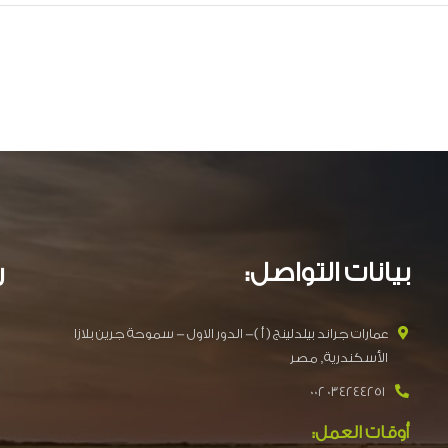
بيانات التواصل:
ر
عمارات جراند بيلدلينج ( أ )- الدور الاول - سموحة جرين بلازا
الأسكندرية, مصر
034244251 002
أوقات العمل: