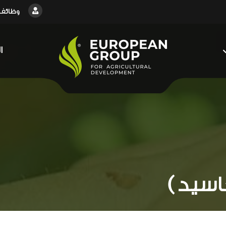
وظائف
ا
اسيد )