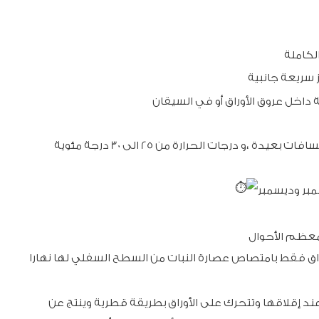
 سريعة جانبية
داخل عروق الأوراق أو في السيقان
في فترات هبوب الرياح الذي يساعد على انتقالها لمسافات بعيدة ،و درجات الحرارة من 25 الى 30 درجة مئوية
مبر وديسمبر
 معظم الأحوال
راق فقط بامتصاص عصارة النبات من السطح السفلي لها نهارا
 إقلاقها وتتحرك على الأوراق بطريقة قطرية وينتج عن