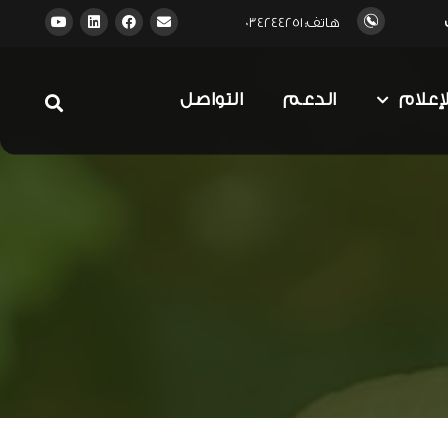
هاتف: 034244251
لإعلام
الدعم
التواصل