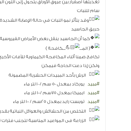
تغذيتها اصفرار بين عروق الأوراق يتحول إلى اللون
سام للنبات
وقد يتأثر نمو النبات في حالة الإصابة الشد
حريق الجاسيد
كما أن الجاسيد ينقل بعض الأمراض الفيروسية 
( المـــ
ـــكافحة )
تكافح ضمنا أثناء المكافحة الكيماوية للآفات الأخرى 
ولكن إذا دعت الحاجة فيمكن
الرش بأحد المبيدات الحشرية المضمونة
#مبيد
يوركاد بمعدل 50 سم /١٠٠ لتر ماء
#مبيد
ايميكا بمعدل 75سم /100 لتر ماء
#مبيد
تويست رايد بمعدل 25سم / 100 لتر ماء
التخلص من الحشائش والعوائل النباتية بقدر
الزراعة فى المواعيد المناسبة لتجنب فترات 