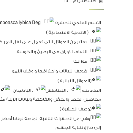
أغسطس 8, 2022
الاسم العلمي للحشرة
Empoasca lybica Beg
( الاهمية الاقتصادية )
يعتبر من العوائل التى تعمل على نقل الامر
التفاف الاوراق فى البطيخ و الكوسة
موزايك
ضعف النباتات واحتراقها و وقف النمو
(العوائل النباتية )
الطماطم
ـ البطاطس
ـ الباذنجان
ـ
محاصيل الخضر والحقل والفاكهة ونباتات الزينة مث
(وصف الحشرة )
إلى خارج نهاية الجسم