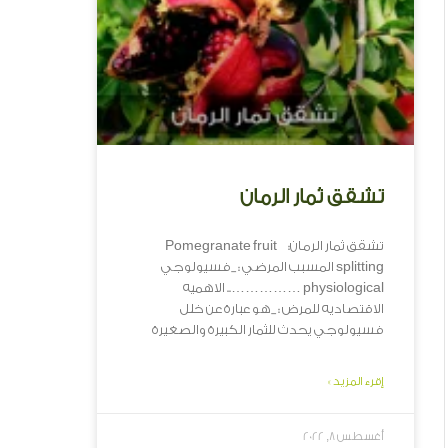
تشقق ثمار الرمان
تشقق ثمار الرمان: Pomegranate fruit
splitting المسبب المرضي : _فسيولوجي
physiological …………….. الاهميه
الاقتصاديه للمرض : _هو عبارة عن خلل
فسيولوجي يحدث للثمار الكبيرة والصغيرة
إقرء المزيد »
أغسطس 8, 2022