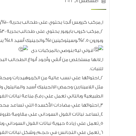
أغسطس 8, 2022
1_مركب كروبس ألجا يحتوي على طحالب بحرية 100%وبوتاسيوم 18%يستخدم رشا بتركيز50جرام / 100لترماء
2_مركب كروب بايوبور يحتوي على طحالب بحرية 30%
وبورون 2.5%،وسيتوكينين 1%،والجينيك أسيد 1.8% يستخدم رشا بتركيز من 150: 100سم/ 100لترماء
قولي ليه بنوصي بالمركبات دى
للنبات.
2_احتوائها علي نسب عالية من الكربوهيدرات ومح
مثل اللامينارين وحمض الالجينيك أسيد والمانيتول 
الطبيعية وبالتالي تعمل علي رفع مناعة نباتات الفو
3_احتوائها علي مضادات الأكسدة التي تساعد محصول الفول السودانى على مقاومة الاجهاد.
4_تساعد نباتات الفول السودانى على مقاومة ظروف الإجهاد الحرارى والعطش والجفاف
5_تعمل علي زيادة حيوية نباتات الفول السوداني وبالتالي زيادة الانتاج
6_تعمل علي التجانس في حجم وشكل نباتات الفول السودانى