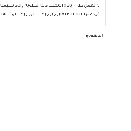
7_تعمل علي زياده الانقسامات الخلوية والمرستيمية مما تساعد علي تنشيط النمو لنباتات الفول السودانى
8_دفع النبات للانتقال من مرحلة الي مرحلة مثلا الانتقال من النمو الخضرى الى التزهير والعقد
الوسوم: