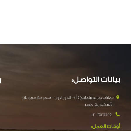
بيانات التواصل:
ر
عمارات جراند بيلدلينج ( أ )- الدور الاول - سموحة جرين بلازا
الأسكندرية, مصر
034244251 002
أوقات العمل: