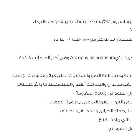
1_لانها مستخلص من أنقي وأجود أنواع الطحالب البحرية التيAscophyllm nodosum وهى أكثر الطحالب فائدة
فزات ومنشطات النمو والسكريات الطبيعيه ومقاومات الإجهاد
والفيوكويدان والجبريلك أسيد والسيتوكينينات والأوكسينات
ل السودانى وزيادة المقاومة.