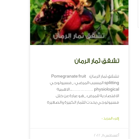
تشقق ثمار الرمان
تشقق ثمار الرمان: Pomegranate fruit
splitting المسبب المرضي : _فسيولوجي
physiological …………….. الاهميه
الاقتصاديه للمرض : _هو عبارة عن خلل
فسيولوجي يحدث للثمار الكبيرة والصغيرة
إقرء المزيد »
أغسطس 8, 2022