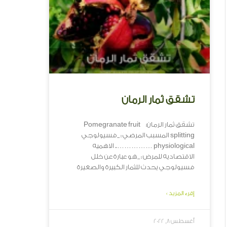
تشقق ثمار الرمان
تشقق ثمار الرمان: Pomegranate fruit
splitting المسبب المرضي : _فسيولوجي
physiological …………….. الاهميه
الاقتصاديه للمرض : _هو عبارة عن خلل
فسيولوجي يحدث للثمار الكبيرة والصغيرة
إقرء المزيد »
أغسطس 8, 2022