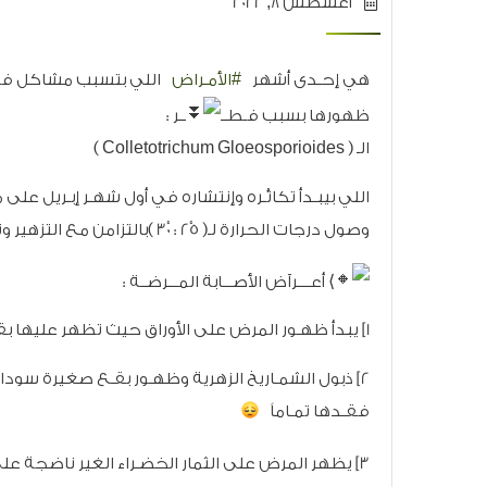
أغسطس 8, 2022
هي إحـدى أشهر
#الأمـراض
اللي بتسبب مشاكل في إن
ظهورها بسبب فـطــ
ــر :
الـ ( Colletotrichum Gloeosporioides )
اللي بيبـدأ تكاثُـره وإنتشاره في أول شهـر إبـريل عل
وصول درجات الحرارة لـ( 25ْ : 30ْ )بالتزامن مع التزهير ونزول النـدى والشبـورة المـائيـة
⟩ أعــــرآض الأصـــابة المـــرضــة :
1] يبدأ ظهـور المرض على الأوراق حيث تظهر عليها بقع داكنة جافة مسببة موتها وسقوط جميع الأوراق المصابة
2] ذبول الشمـاريخ الزهرية وظهـور بقـع صغيرة سودا
فقـدها تمـاماً
3] يظهر المرض على الثمار الخضـراء الغير ناضجة على هيئة بقع بنـــ