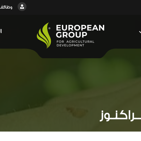
وظائف
ا
ــراكنـوز