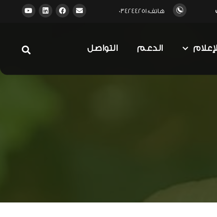
هاتف: 034244251
لإعلام
الدعم
التواصل