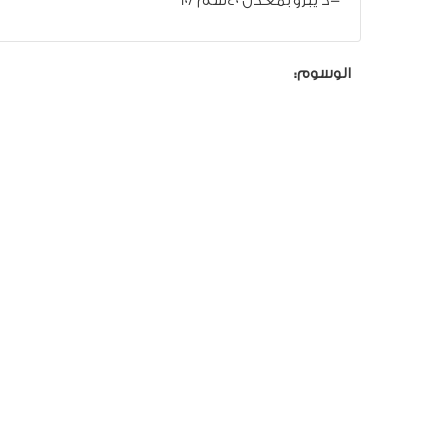
-د يبرو بمعدل 40سم /10
الوسوم: