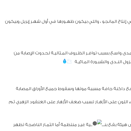
تاج المانجو ، واللي بيكون ظهـورها في أول شهـر إبريل وبيكون
ى مدى واسع بسبب توافـر الظـروف المـثاليـة لحدوث الإصابة من
ء اللون على الأزهـار تسبب ضعف الأزهار على العنقود الزهري ثم
ــية غيـر منتظمة أما الثمـار الناضجة تظهر