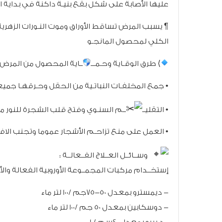
عليها الأصابة على شكل بقع بنيـة داكنة في بداية ال
¶ يسبب المرض تساقط الأوراق وموت النـورات الزهري
الكلي لمحصول المانجـو
⟩ طرق الوقـاية وحـمـــ
ــاية المحصول من المرض :
• جمع المخلفـات النباتـية من الحقل وحـرقهـا جميعاً
• التقليــ
ــم السنـوي وفتح قلب الشجرة للنور مع
• العمل على منع تزاحـم الأشجار عموما وتجنب الافرا
وســائــل العــلاج الفــعالــة :
إستخــدام مركبات المجمــوعة الأوروبية الفعالة و
- ديمسترو بمعدل 50-75جم /100 لتر ماء
- دوسكابين بمعدل 50 جم /100 لتر ماء