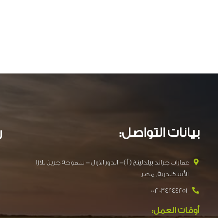
بيانات التواصل:
ر
عمارات جراند بيلدلينج ( أ )- الدور الاول - سموحة جرين بلازا
الأسكندرية, مصر
034244251 002
أوقات العمل: