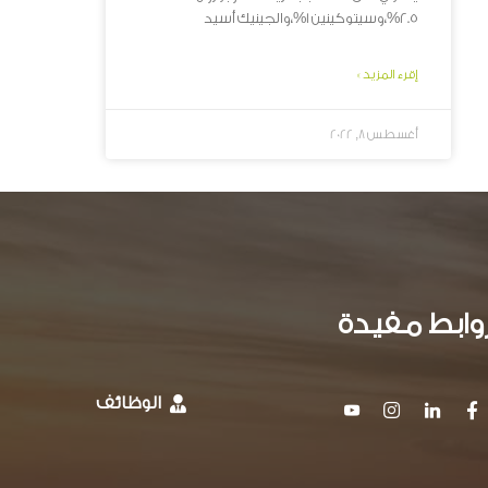
2.5%،وسيتوكينين 1%،والجينيك أسيد
إقرء المزيد »
أغسطس 8, 2022
وابط مفيدة
الوظائف