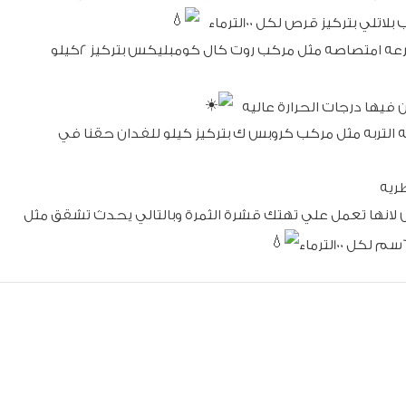
3_الاهتمام بتسميد مصدرا لاوكسيد الكالسيوم لسرعه امتصاصه مثل مركب روت كال كومبليكس بتركيز 2كيلو
 التربه مثل مركب كروبس ك بتركيز كيلو للفدان حقنا في
لانها تعمل علي تهتك قشرة الثمرة وبالتالي يحدث تشقق مثل