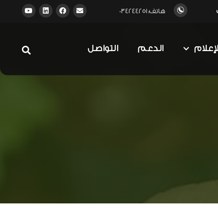
هاتف: 034244251
لإعلام
الدعم
التواصل