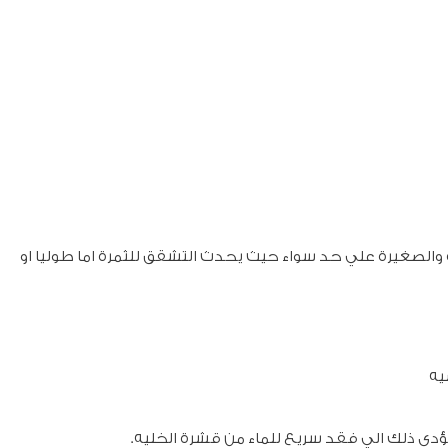
والصغيرة علي حد سواء حيث يحدث التشقق للثمرة اما طوليا او
ويؤدى ذلك الي فقد سريع للماء من قشرة الخليه.