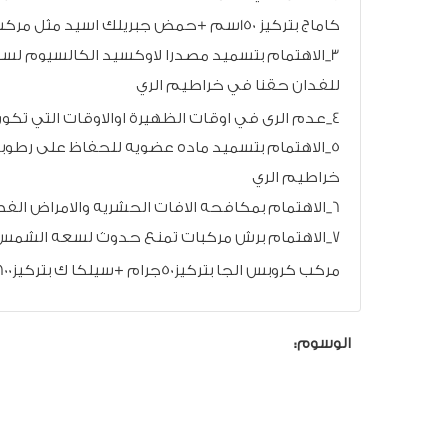
كاماج بتركيز 150سم +حمض جبريلك اسيد مثل مركب بلاتلي بتركيز قرص لكل 100لترماء
للفدان حقنا في خراطيم الري
4_عدم الرى في اوقات الظهيرة اوالاوقات التي تكون فيها درجات الحرارة عاليه
5_الاهتمام بتسميد ماده عضويه للحفاظ على رطوبه
خراطيم الري
6_الاهتمام بمكافحه الافات الحشريه والامراض الفطريه
7_الاهتمام برش مركبات تمنع حدوث لسعه الشمس 
مركب كروبس الجا بتركيز50جرام +سيلكا ك بتركيز600سم لكل 100لترماء
الوسوم: