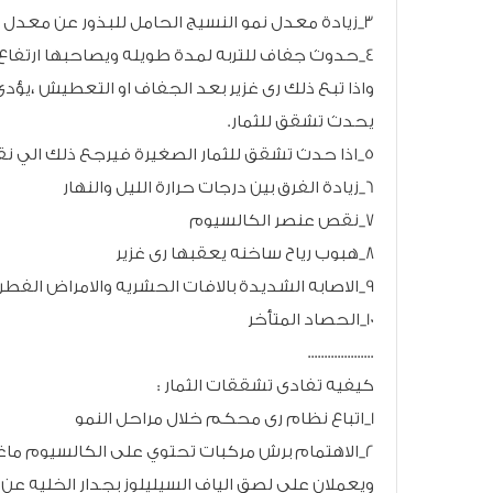
3_زيادة معدل نمو النسيج الحامل للبذور عن معدل نمو القشرة مما ينتج عنه ضغط شديد من الداخل الي الخارج.
4_حدوث جفاف للتربه لمدة طويله ويصاحبها ارتفاع
واذا تبع ذلك رى غزير بعد الجفاف او التعطيش ،يؤدى ذ
يحدث تشقق للثمار.
5_اذا حدث تشقق للثمار الصغيرة فيرجع ذلك الي نقص عنصر البورون
6_زيادة الفرق بين درجات حرارة الليل والنهار
7_نقص عنصر الكالسيوم
8_هبوب رياح ساخنه يعقبها رى غزير
9_الاصابه الشديدة بالافات الحشريه والامراض الفطريه
10_الحصاد المتأخر
....................
كيفيه تفادى تشققات الثمار :
1_اتباع نظام رى محكم خلال مراحل النمو
2_الاهتمام برش مركبات تحتوي على الكالسيوم ما
ويعملان علي لصق الياف السيليلوز بجدار الخليه ع