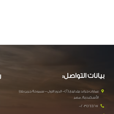
بيانات التواصل:
ر
عمارات جراند بيلدلينج ( أ )- الدور الاول - سموحة جرين بلازا
الأسكندرية, مصر
034244251 002