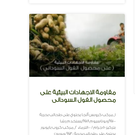
مقاومة الاجهادات البيئية على
محصول الفول السودانى
1_مركب كروبس ألجا يحتوي على طحالب بحرية
100%وبوتاسيوم 18%يستخدم رشا
بتركيز50جرام / 100لترماء 2_مركب كروب بايوبور
يحتوي على طحالب بحرية 30% وبورون