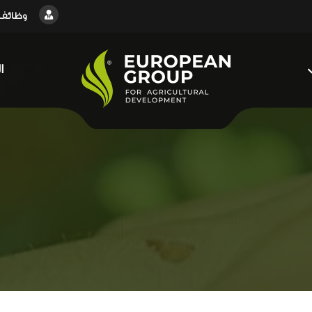
وظائف
ا