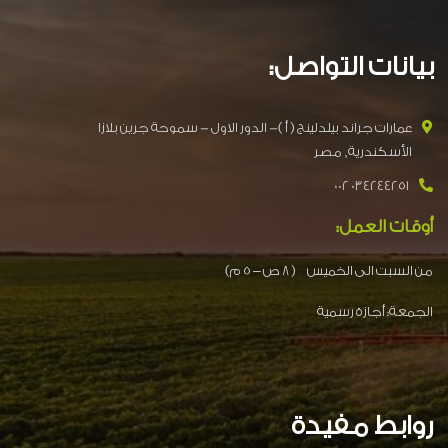
بيانات التواصل:
عمارات جراند بيلدلينج ( أ )- الدور الاول - سموحة جرين بلازا
الأسكندرية, مصر
034244251 002
أوقات العمل:
من السبت الى الخميس ( 8 ص – 5 م)
الجمعة: أجازة رسمية
كيمكس فورت
روابط مفيدة