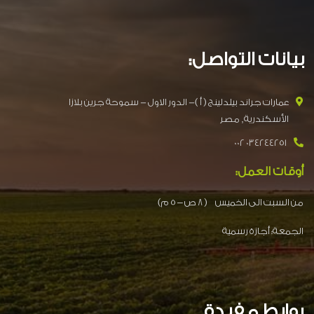
بيانات التواصل:
عمارات جراند بيلدلينج ( أ )- الدور الاول - سموحة جرين بلازا
الأسكندرية, مصر
034244251 002
أوقات العمل:
من السبت الى الخميس ( 8 ص – 5 م)
الجمعة: أجازة رسمية
روابط مفيدة